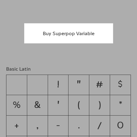
Buy Superpop Variable
Basic Latin
!
"
#
$
%
&
'
(
)
*
+
,
-
.
/
0