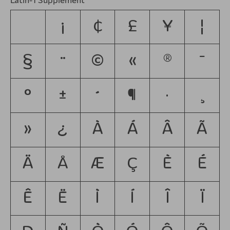
¡
¢
£
¥
¦
§
¨
©
«
®
¯
°
±
´
¶
·
¸
»
¿
À
Á
Â
Ã
Ä
Å
Æ
Ç
È
É
Ê
Ë
Ì
Í
Î
Ï