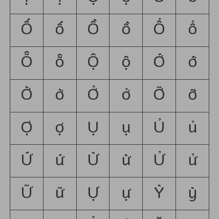
Ố
ố
Ồ
ồ
Ổ
ổ
Ỗ
ỗ
Ộ
ộ
Ớ
ớ
Ờ
ờ
Ở
ở
Ỡ
ỡ
Ợ
ợ
Ụ
ụ
Ủ
ủ
Ứ
ứ
Ừ
ừ
Ử
ử
Ữ
ữ
Ự
ự
Ỳ
ỳ