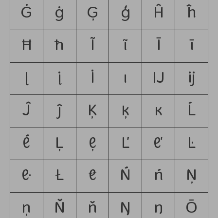
Ġ
ġ
Ģ
ģ
Ĥ
ĥ
Ħ
ħ
Ĩ
ĩ
Ī
ī
Į
į
İ
ı
Ĳ
ĳ
Ĵ
ĵ
Ķ
ķ
ĸ
Ĺ
ĺ
Ļ
ļ
Ľ
ľ
Ŀ
ŀ
Ł
ł
Ń
ń
Ņ
ņ
Ň
ň
Ŋ
ŋ
Ō