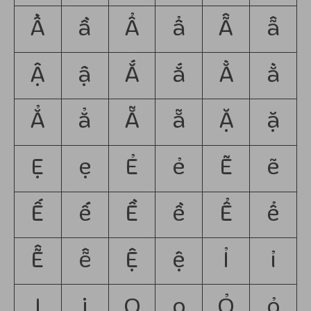
Ầ
ầ
Ẩ
ẩ
Ẫ
ẫ
Ậ
ậ
Ắ
ắ
Ằ
ằ
Ẳ
ẳ
Ẵ
ẵ
Ặ
ặ
Ẹ
ẹ
Ẻ
ẻ
Ẽ
ẽ
Ế
ế
Ề
ề
Ể
ể
Ễ
ễ
Ệ
ệ
Ỉ
ỉ
Ị
ị
Ọ
ọ
Ỏ
ỏ