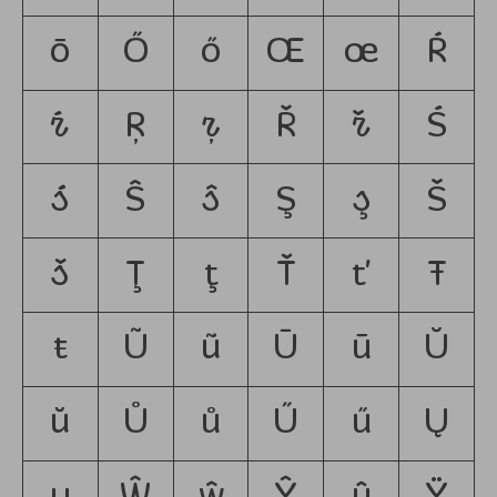
ō
Ő
ő
Œ
œ
Ŕ
ŕ
Ŗ
ŗ
Ř
ř
Ś
ś
Ŝ
ŝ
Ş
ş
Š
š
Ţ
ţ
Ť
ť
Ŧ
ŧ
Ũ
ũ
Ū
ū
Ŭ
ŭ
Ů
ů
Ű
ű
Ų