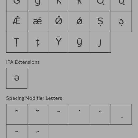
Ǧ
ǧ
Ǩ
ǩ
Ǫ
ǫ
Ǽ
ǽ
Ǿ
ǿ
Ș
ș
Ț
ț
Ȳ
ȳ
ȷ
IPA Extensions
ə
Spacing Modifier Letters
ˆ
ˇ
˘
˙
˚
˛
˜
˝