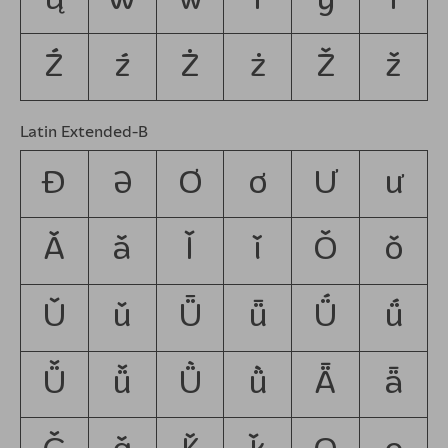
ų
Ŵ
ŵ
Ŷ
ŷ
Ÿ
Ź
ź
Ż
ż
Ž
ž
Latin Extended-B
Ɖ
Ə
Ơ
ơ
Ư
ư
Ǎ
ǎ
Ǐ
ǐ
Ǒ
ǒ
Ǔ
ǔ
Ǖ
ǖ
Ǘ
ǘ
Ǚ
ǚ
Ǜ
ǜ
Ǟ
ǟ