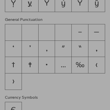
Ỵ
ỵ
Ỷ
ỷ
Ỹ
ỹ
General Punctuation
–
—
‘
’
‚
“
”
„
†
‡
•
…
‰
‹
›
Currency Symbols