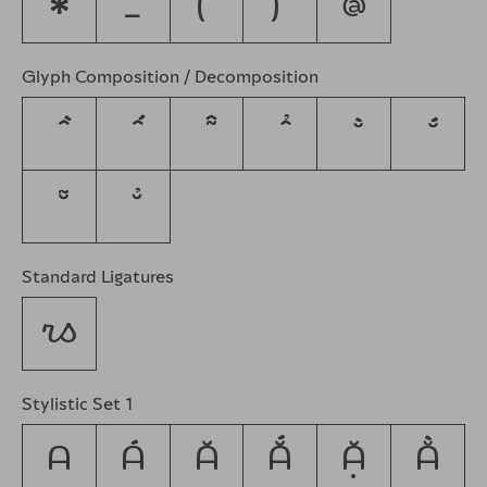
*
_
(
)
@
Glyph Composition / Decomposition
Standard Ligatures
rs
Stylistic Set 1
A
Á
Ă
Ắ
Ặ
Ằ