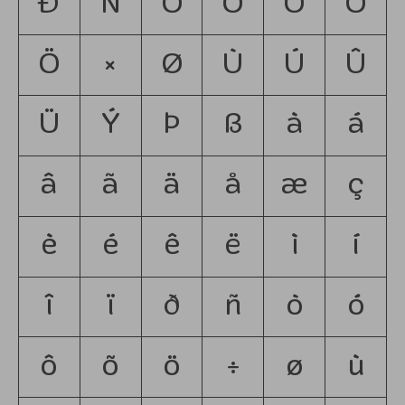
Ð
Ñ
Ò
Ó
Ô
Õ
Ö
×
Ø
Ù
Ú
Û
Ü
Ý
Þ
ß
à
á
â
ã
ä
å
æ
ç
è
é
ê
ë
ì
í
î
ï
ð
ñ
ò
ó
ô
õ
ö
÷
ø
ù