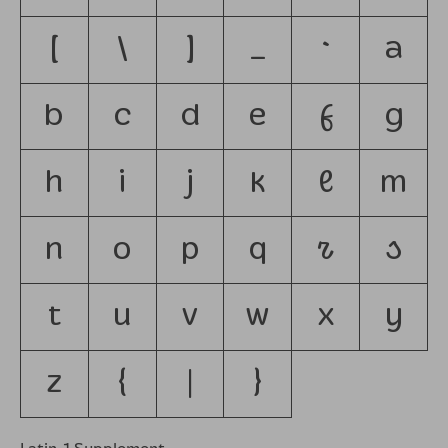
[
\
]
_
`
a
b
c
d
e
f
g
h
i
j
k
l
m
n
o
p
q
r
s
t
u
v
w
x
y
z
{
|
}
Latin-1 Supplement