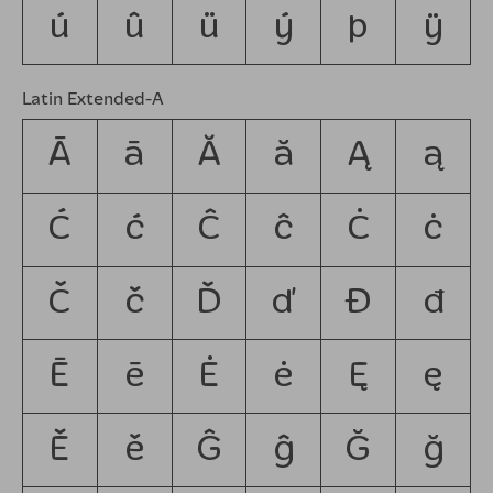
ú
û
ü
ý
þ
ÿ
Latin Extended-A
Ā
ā
Ă
ă
Ą
ą
Ć
ć
Ĉ
ĉ
Ċ
ċ
Č
č
Ď
ď
Đ
đ
Ē
ē
Ė
ė
Ę
ę
Ě
ě
Ĝ
ĝ
Ğ
ğ