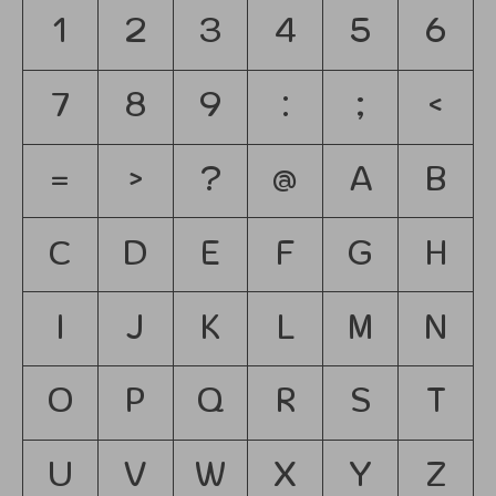
1
2
3
4
5
6
7
8
9
:
;
<
=
>
?
@
A
B
C
D
E
F
G
H
I
J
K
L
M
N
O
P
Q
R
S
T
U
V
W
X
Y
Z