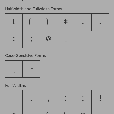
Halfwidth and Fullwidth Forms
！
（
）
＊
，
．
：
；
＠
＿
Case-Sensitive Forms
Full Widths
.
,
:
;
!