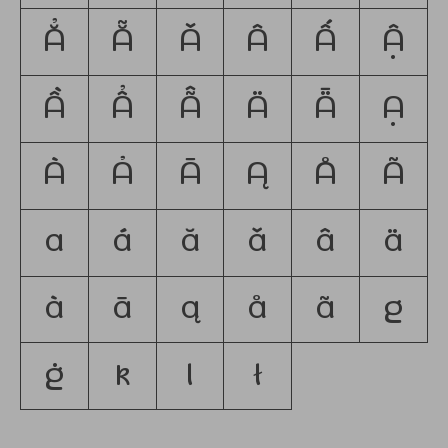
Ẳ
Ẵ
Ǎ
Â
Ấ
Ậ
Ầ
Ẩ
Ẫ
Ä
Ǟ
Ạ
À
Ả
Ā
Ą
Å
Ã
a
á
ă
ǎ
â
ä
à
ā
ą
å
ã
g
ġ
k
l
ł