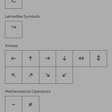
€
Letterlike Symbols
™
Arrows
←
↑
→
↓
↔
↕
↖
↗
↘
↙
Mathematical Operators
−
≠