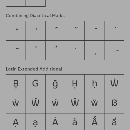
Combining Diacritical Marks
Latin Extended Additional
Ḅ
Ḡ
ḡ
Ḥ
ḥ
Ẁ
ẁ
Ẃ
ẃ
Ẅ
ẅ
ẞ
Ạ
ạ
Ả
ả
Ấ
ấ