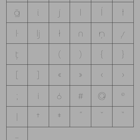
ḡ
i
j
l
ĺ
ľ
ŀ
ǉ
ł
n
ņ
ş
ţ
(
)
{
}
[
]
«
»
‹
›
;
¡
¿
#
@
®
|
†
‡