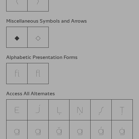
⟨
⟩
Miscellaneous Symbols and Arrows
⬥
⬦
Alphabetic Presentation Forms
ﬁ
ﬂ
Access All Alternates
E
J
Ļ
Ņ
Ş
Ţ
g
ğ
ǧ
ĝ
ģ
ġ