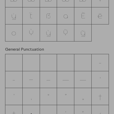
ẏ
ẗ
ẞ
ẫ
Ẽ
ẽ
ỗ
Ỳ
ỳ
Ỹ
ỹ
General Punctuation
‐
‑
‒
–
—
―
‘
’
‚
“
”
„
†
‡
•
…
′
″
‹