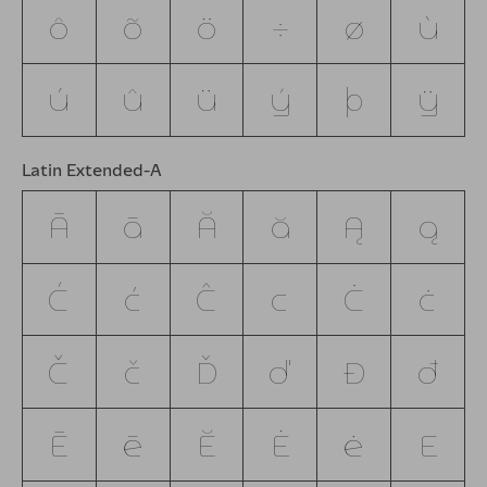
ô
õ
ö
÷
ø
ù
ú
û
ü
ý
þ
ÿ
Latin Extended-A
Ā
ā
Ă
ă
Ą
ą
Ć
ć
Ĉ
ĉ
Ċ
ċ
Č
č
Ď
ď
Đ
đ
Ē
ē
Ĕ
Ė
ė
Ę