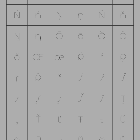
Ń
ń
Ņ
ņ
Ň
ň
Ŋ
ŋ
Ō
ō
Ŏ
Ő
ő
Œ
œ
Ŕ
ŕ
Ŗ
ŗ
Ř
ř
Ś
ś
Ŝ
ŝ
Ş
ş
Š
š
Ţ
ţ
Ť
ť
Ŧ
ŧ
Ũ