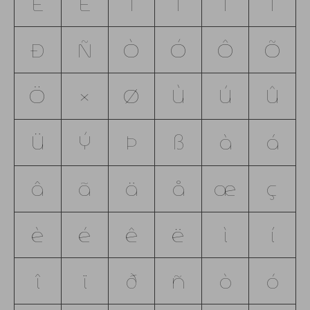
Ê
Ë
Ì
Í
Î
Ï
Ð
Ñ
Ò
Ó
Ô
Õ
Ö
×
Ø
Ù
Ú
Û
Ü
Ý
Þ
ß
à
á
â
ã
ä
å
æ
ç
è
é
ê
ë
ì
í
î
ï
ð
ñ
ò
ó