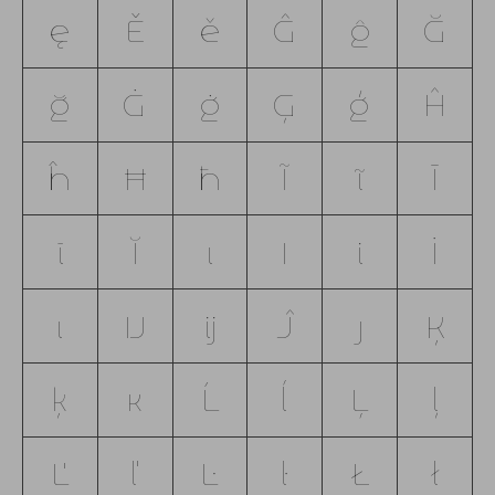
ę
Ě
ě
Ĝ
ĝ
Ğ
ğ
Ġ
ġ
Ģ
ģ
Ĥ
ĥ
Ħ
ħ
Ĩ
ĩ
Ī
ī
Ĭ
ĭ
Į
į
İ
ı
Ĳ
ĳ
Ĵ
ĵ
Ķ
ķ
ĸ
Ĺ
ĺ
Ļ
ļ
Ľ
ľ
Ŀ
ŀ
Ł
ł