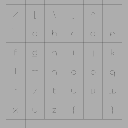
Z
[
\
]
^
_
`
a
b
c
d
e
f
g
h
i
j
k
l
m
n
o
p
q
r
s
t
u
v
w
x
y
z
{
|
}