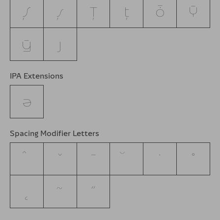
Ș
ș
Ț
ț
ȱ
Ȳ
ȳ
ȷ
IPA Extensions
ə
Spacing Modifier Letters
ˆ
ˇ
ˉ
˘
˙
˚
˛
˜
˝