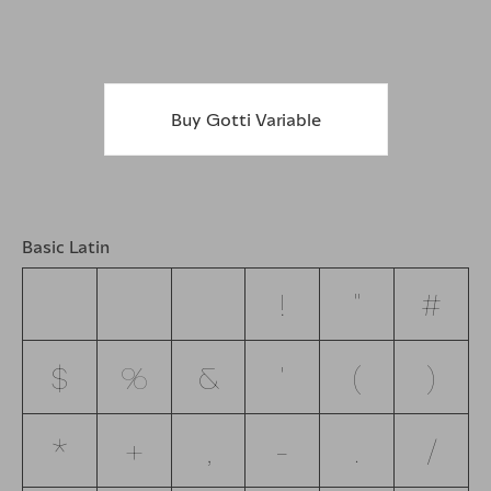
Buy Gotti Variable
Basic Latin
!
"
#
$
%
&
'
(
)
*
+
,
-
.
/