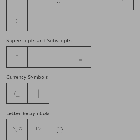
›
Superscripts and Subscripts
⁻
⁼
₌
Currency Symbols
€
₵
Letterlike Symbols
№
™
℮