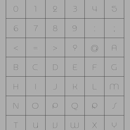
0
1
2
3
4
5
6
7
8
9
:
;
<
=
>
?
@
A
B
C
D
E
F
G
H
I
J
K
L
M
N
O
P
Q
R
S
T
U
V
W
X
Y