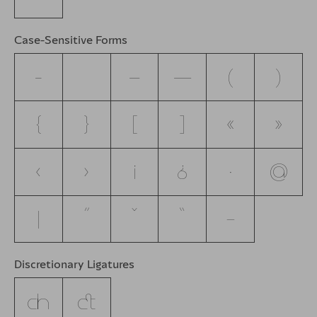
Case-Sensitive Forms
-
–
—
(
)
{
}
[
]
«
»
‹
›
¡
¿
·
@
|
Discretionary Ligatures
ch
ct