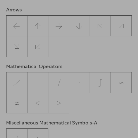
Arrows
←
↑
→
↓
↖
↗
↘
↙
Mathematical Operators
∅
−
∕
∙
∫
≈
≠
≤
≥
Miscellaneous Mathematical Symbols-A