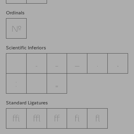
Ordinals
No.
Scientific Inferiors
-
–
—
.
,
:
=
Standard Ligatures
ffi
ffl
ff
fi
fl