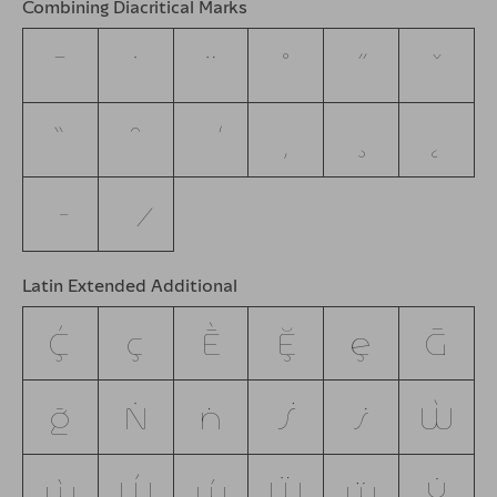
Combining Diacritical Marks
Latin Extended Additional
Ḉ
ḉ
Ḕ
Ḝ
ḝ
Ḡ
ḡ
Ṅ
ṅ
Ṡ
ṡ
Ẁ
ẁ
Ẃ
ẃ
Ẅ
ẅ
Ẏ