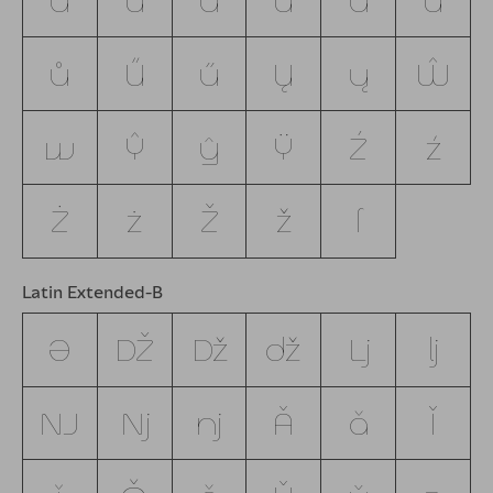
ũ
Ū
ū
Ŭ
ŭ
Ů
ů
Ű
ű
Ų
ų
Ŵ
ŵ
Ŷ
ŷ
Ÿ
Ź
ź
Ż
ż
Ž
ž
ſ
Latin Extended-B
Ə
Ǆ
ǅ
ǆ
ǈ
ǉ
Ǌ
ǋ
ǌ
Ǎ
ǎ
Ǐ