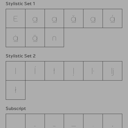
Stylistic Set 1
E
g
ğ
ǧ
ĝ
ģ
ġ
ḡ
n
Stylistic Set 2
l
ĺ
ľ
ļ
ŀ
ǉ
ł
Subscript
-
–
—
.
,