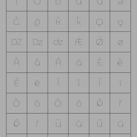
ǐ
Ǒ
ǒ
Ǔ
ǔ
ǝ
Ǧ
ǧ
Ǩ
ǩ
Ǫ
ǫ
Ǳ
ǲ
ǳ
Ǽ
Ǿ
ǿ
Ȁ
ȁ
Ȃ
ȃ
Ȅ
ȅ
Ȇ
ȇ
Ȉ
ȉ
Ȋ
ȋ
Ȍ
ȍ
Ȏ
ȏ
Ȑ
ȑ
Ȓ
ȓ
Ȕ
ȕ
Ȗ
ȗ